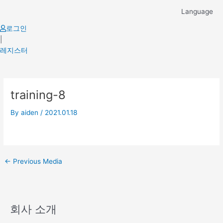
Skip
Language
to
content
로그인
|
레지스터
Post
training-8
navigation
By
aiden
/
2021.01.18
←
Previous Media
회사 소개