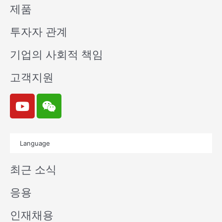
제품
투자자 관계
기업의 사회적 책임
고객지원
Y
W
o
e
u
i
t
x
Language
u
i
b
n
최근 소식
e
응용
인재채용