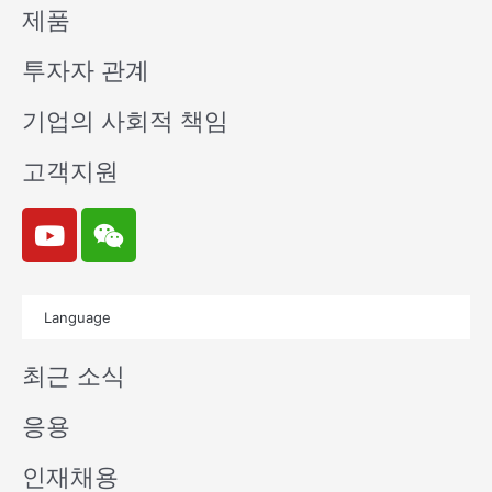
제품
투자자 관계
기업의 사회적 책임
고객지원
Y
W
o
e
u
i
t
x
Language
u
i
b
n
최근 소식
e
응용
인재채용