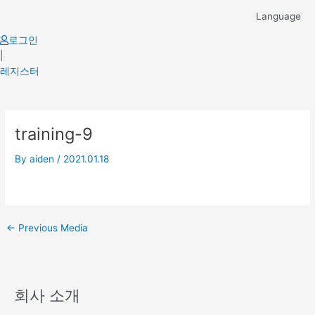
Skip
Language
to
content
로그인
|
레지스터
Post
training-9
navigation
By
aiden
/
2021.01.18
←
Previous Media
회사 소개