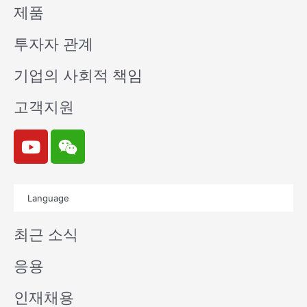
제품
투자자 관계
기업의 사회적 책임
고객지원
Y
W
o
e
u
i
t
x
Language
u
i
b
n
최근 소식
e
응용
인재채용