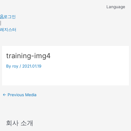
Skip
Language
to
content
로그인
|
레지스터
Post
training-img4
navigation
By
roy
/
2021.01.19
←
Previous Media
회사 소개