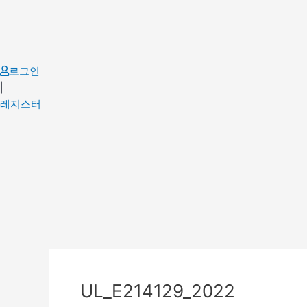
Skip
to
content
로그인
|
레지스터
Post
navigation
UL_E214129_2022