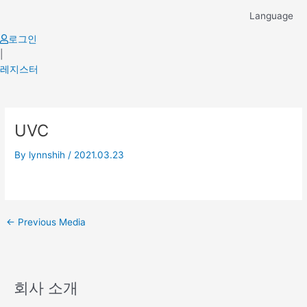
Skip
Language
to
content
로그인
|
레지스터
Post
UVC
navigation
By
lynnshih
/
2021.03.23
←
Previous Media
회사 소개