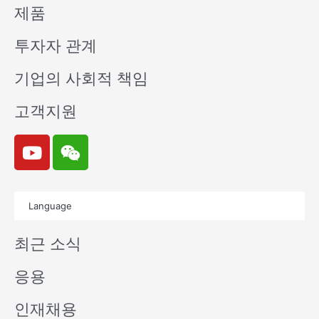
제품
투자자 관계
기업의 사회적 책임
고객지원
Y
W
o
e
u
i
t
x
Language
u
i
b
n
최근 소식
e
응용
인재채용