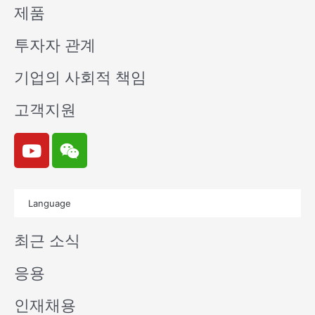
제품
투자자 관계
기업의 사회적 책임
고객지원
Y
W
o
e
u
i
t
x
Language
u
i
b
n
최근 소식
e
응용
인재채용