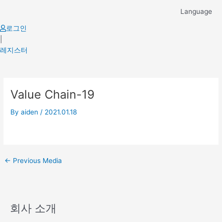
Skip
Language
to
content
로그인
|
레지스터
Post
Value Chain-19
navigation
By
aiden
/
2021.01.18
←
Previous Media
회사 소개