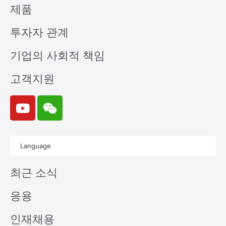
제품
투자자 관계
기업의 사회적 책임
고객지원
Y
W
o
e
u
i
t
x
Language
u
i
b
n
최근 소식
e
응용
인재채용