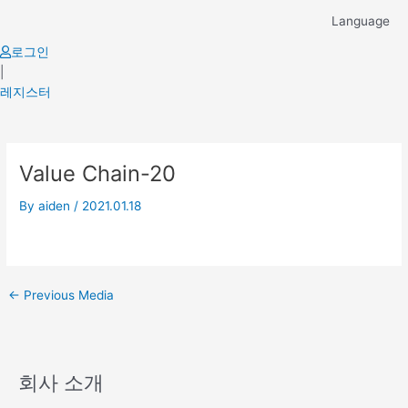
Skip
Language
to
content
로그인
|
레지스터
Post
Value Chain-20
navigation
By
aiden
/
2021.01.18
←
Previous Media
회사 소개