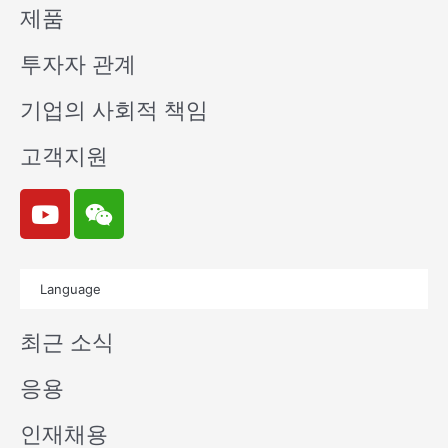
제품
투자자 관계
기업의 사회적 책임
고객지원
Y
W
o
e
u
i
t
x
Language
u
i
b
n
최근 소식
e
응용
인재채용