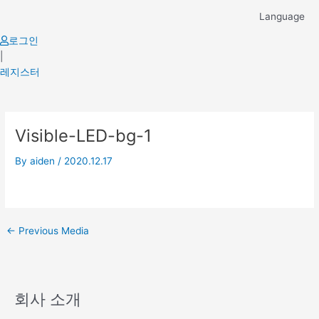
Skip
Language
to
content
로그인
|
레지스터
Post
Visible-LED-bg-1
navigation
By
aiden
/
2020.12.17
←
Previous Media
회사 소개