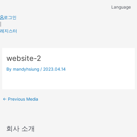
Skip
Language
to
content
로그인
|
레지스터
Post
website-2
navigation
By
mandyhsiung
/
2023.04.14
←
Previous Media
회사 소개