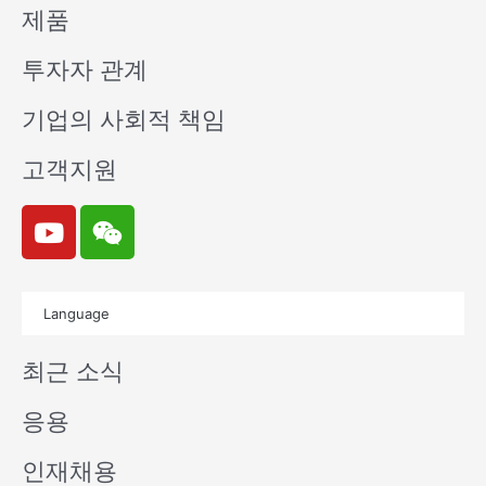
제품
투자자 관계
기업의 사회적 책임
고객지원
Y
W
o
e
u
i
t
x
Language
u
i
b
n
최근 소식
e
응용
인재채용