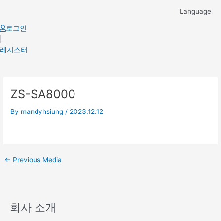
Skip
Language
to
content
로그인
|
레지스터
Post
ZS-SA8000
navigation
By
mandyhsiung
/
2023.12.12
←
Previous Media
회사 소개