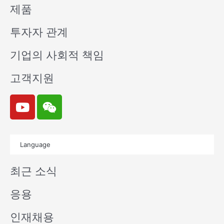
제품
투자자 관계
기업의 사회적 책임
고객지원
Y
W
o
e
u
i
t
x
Language
u
i
b
n
최근 소식
e
응용
인재채용