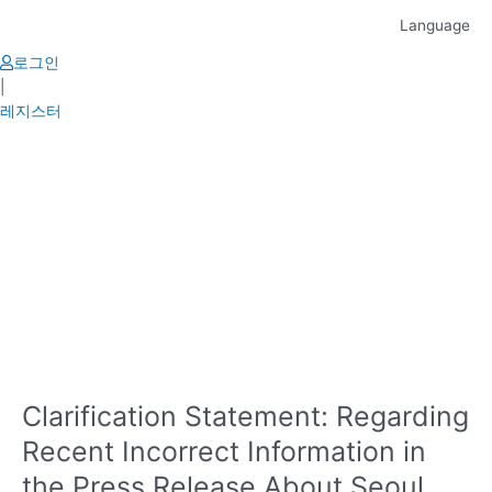
Skip
Language
to
content
로그인
|
레지스터
Clarification Statement: Regarding
Recent Incorrect Information in
the Press Release About Seoul