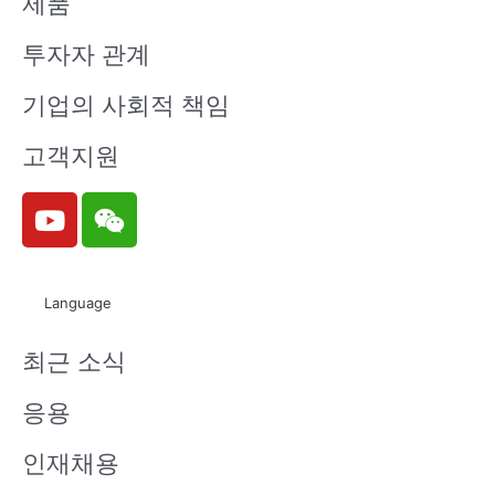
제품
투자자 관계
기업의 사회적 책임
고객지원
Y
W
o
e
u
i
t
x
Language
u
i
b
n
최근 소식
e
응용
인재채용