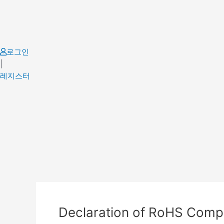
Skip
to
content
로그인
|
레지스터
Post
navigation
Declaration of RoHS Comp