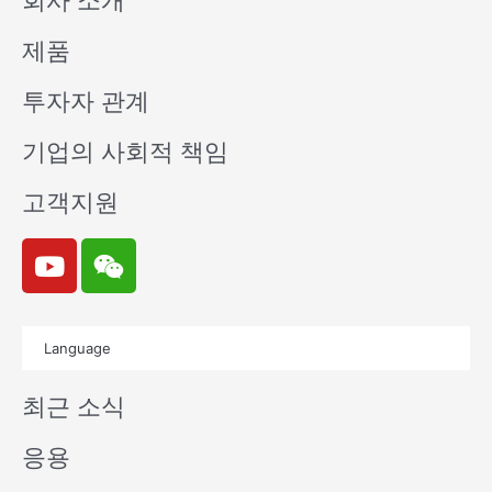
회사 소개
제품
투자자 관계
기업의 사회적 책임
고객지원
Y
W
o
e
u
i
t
x
Language
u
i
b
n
최근 소식
e
응용