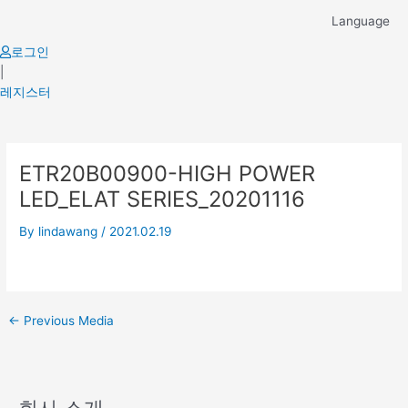
Skip
Language
to
content
로그인
|
레지스터
Post
ETR20B00900-HIGH POWER
navigation
LED_ELAT SERIES_20201116
By
lindawang
/
2021.02.19
←
Previous Media