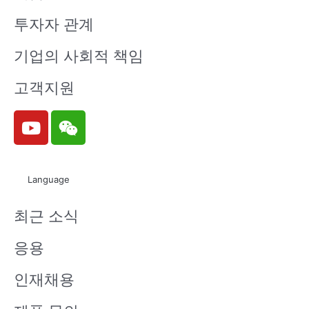
투자자 관계
기업의 사회적 책임
고객지원
Y
W
o
e
u
i
t
x
Language
u
i
b
n
최근 소식
e
응용
인재채용